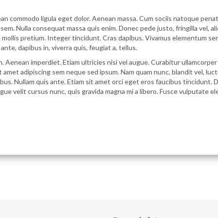
nean commodo ligula eget dolor. Aenean massa. Cum sociis natoque penati
 sem. Nulla consequat massa quis enim. Donec pede justo, fringilla vel, al
de mollis pretium. Integer tincidunt. Cras dapibus. Vivamus elementum sem
nte, dapibus in, viverra quis, feugiat a, tellus.
m. Aenean imperdiet. Etiam ultricies nisi vel augue. Curabitur ullamcorpe
amet adipiscing sem neque sed ipsum. Nam quam nunc, blandit vel, luctus
us. Nullam quis ante. Etiam sit amet orci eget eros faucibus tincidunt. Du
ue velit cursus nunc, quis gravida magna mi a libero. Fusce vulputate el