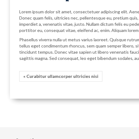
Lorem ipsum dolor sit amet, consectetuer adipiscing elit. Ae
Donec quam felis, ultricies nec, pellentesque eu, pretium quis,
imperdiet a, venenatis vitae, justo. Nullam dictum felis eu pe
porttitor eu, consequat vitae, eleifend ac, enim. Aliquam lorem a
Phasellus viverra nulla ut metus varius laoreet. Quisque rutru
tellus eget condimentum rhoncus, sem quam semper libero, sit 
tincidunt tempus. Donec vitae sapien ut libero venenatis faucib
sagittis magna. Sed consequat, leo eget bibendum sodales, aug
« Curabitur ullamcorper ultricies nisi